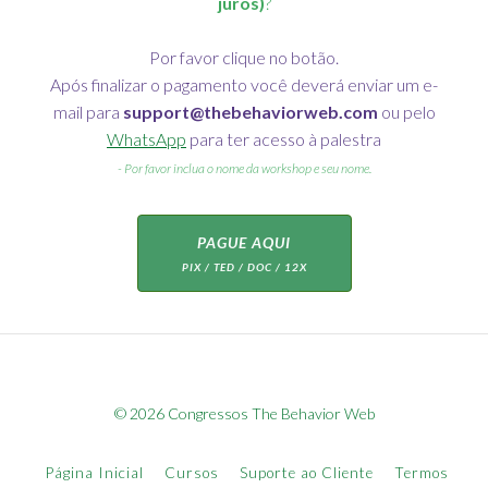
juros)
?
Por favor clique no botão.
Após finalizar o pagamento você deverá enviar um e-
mail para
support@thebehaviorweb.com
ou pelo
WhatsApp
para ter acesso à palestra
- Por favor inclua o nome da workshop e seu nome.
PAGUE AQUI
PIX / TED / DOC / 12X
© 2026 Congressos The Behavior Web
Página Inicial
Cursos
Suporte ao Cliente
Termos