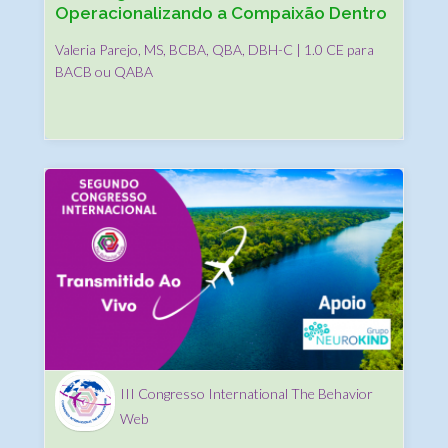
Operacionalizando a Compaixão Dentro
da Prestação de Serviços em ABA
Valeria Parejo, MS, BCBA, QBA, DBH-C | 1.0 CE para
BACB ou QABA
III Congresso International The Behavior
Web