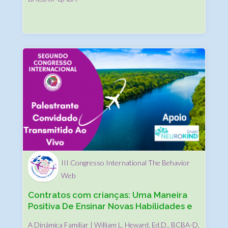
III Congresso International The Behavior
Web
Contratos com crianças: Uma Maneira
Positiva De Ensinar Novas Habilidades e
Melhorar
A Dinâmica Familiar | William L. Heward, Ed.D., BCBA-D,