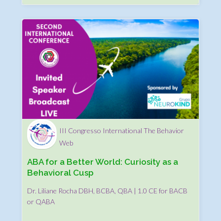
III Congresso International The Behavior
Web
ABA for a Better World: Curiosity as a
Behavioral Cusp
Dr. Liliane Rocha DBH, BCBA, QBA | 1.0 CE for BACB
or QABA