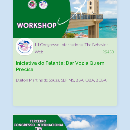
III Congresso International The Behavior
Web
R$
450
Iniciativa do Falante: Dar Voz a Quem
Precisa
Daiton Martins de Souza, SLP, MS, BBA, QBA, BCBA