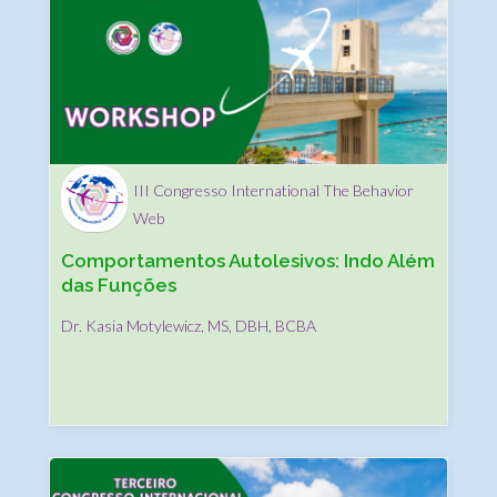
III Congresso International The Behavior
Web
Comportamentos Autolesivos: Indo Além
das Funções
Dr. Kasia Motylewicz, MS, DBH, BCBA