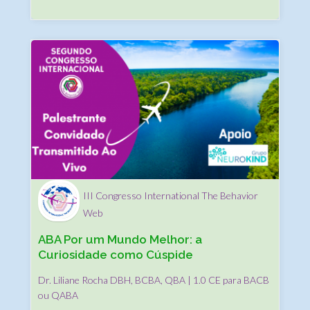
III Congresso International The Behavior
Web
ABA Por um Mundo Melhor: a
Curiosidade como Cúspide
Comportamental
Dr. Liliane Rocha DBH, BCBA, QBA | 1.0 CE para BACB
ou QABA