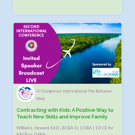
III Congresso International The Behavior
Web
Contracting with Kids: A Positive Way to
Teach New Skills and Improve Family
Dynamics
William L. Heward, Ed.D., BCBA-D, COBA | 1.0 CE for
BACB or QABA