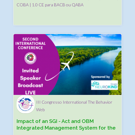
COBA | 1.0 CE para BACB ou QABA
III Congresso International The Behavior
Web
Impact of an SGI - Act and OBM
Integrated Management System for the
success of its ABA clinic