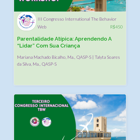
III Congresso International The Behavior
Web
R$
450
Parentalidade Atípica: Aprendendo A
“Lidar” Com Sua Criança
Mariana Machado Bicalho, Ma., QASP-S | Talyta Soares
da Silva, Ma., QASP-S