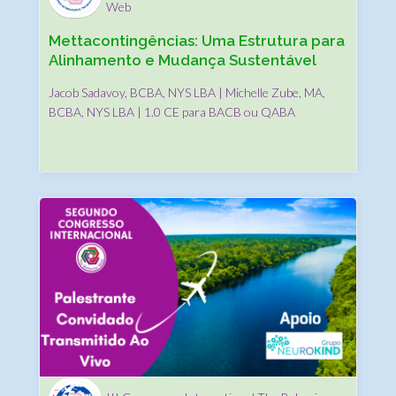
Web
Mettacontingências: Uma Estrutura para
Alinhamento e Mudança Sustentável
Jacob Sadavoy, BCBA, NYS LBA | Michelle Zube, MA,
BCBA, NYS LBA | 1.0 CE para BACB ou QABA