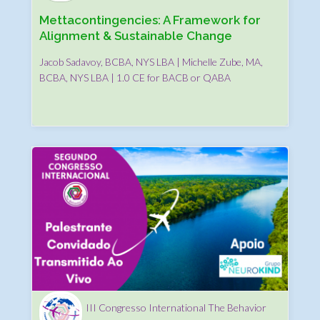
Mettacontingencies: A Framework for
Alignment & Sustainable Change
Jacob Sadavoy, BCBA, NYS LBA | Michelle Zube, MA,
BCBA, NYS LBA | 1.0 CE for BACB or QABA
III Congresso International The Behavior